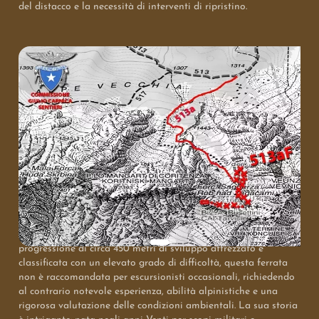
del distacco e la necessità di interventi di ripristino.
Questo percorso si snoda nel cuore del massiccio del Mangart,
in prossimità dei Laghi di Fusine nella provincia di Udine, e si
estende lungo la parete occidentale della Veunza, culminando
al Bivacco Alberto Busettini. Caratterizzata da una
progressione di circa 450 metri di sviluppo attrezzato e
classificata con un elevato grado di difficoltà, questa ferrata
non è raccomandata per escursionisti occasionali, richiedendo
al contrario notevole esperienza, abilità alpinistiche e una
rigorosa valutazione delle condizioni ambientali. La sua storia