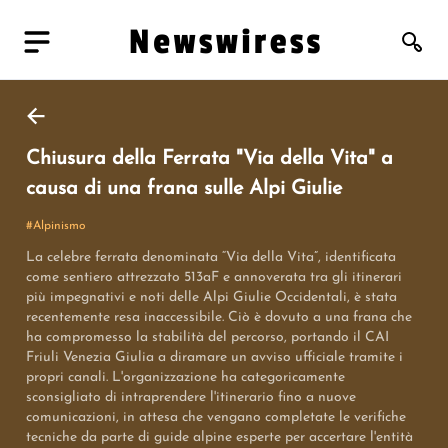
Chiusura della Ferrata "Via della Vita" a
causa di una frana sulle Alpi Giulie
#
Alpinismo
La celebre ferrata denominata “Via della Vita”, identificata
come sentiero attrezzato 513aF e annoverata tra gli itinerari
più impegnativi e noti delle Alpi Giulie Occidentali, è stata
recentemente resa inaccessibile. Ciò è dovuto a una frana che
ha compromesso la stabilità del percorso, portando il CAI
Friuli Venezia Giulia a diramare un avviso ufficiale tramite i
propri canali. L'organizzazione ha categoricamente
sconsigliato di intraprendere l'itinerario fino a nuove
comunicazioni, in attesa che vengano completate le verifiche
tecniche da parte di guide alpine esperte per accertare l'entità