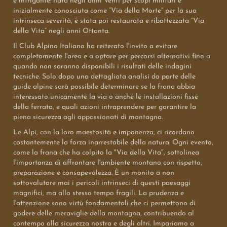
è intrigante: nata negli anni Venti per scopi militari e
inizialmente conosciuta come “Via della Morte” per la sua
intrinseca severità, è stata poi restaurata e ribattezzata “Via
della Vita” negli anni Ottanta.
Il Club Alpino Italiano ha reiterato l'invito a evitare
completamente l'area e a optare per percorsi alternativi fino a
quando non saranno disponibili i risultati delle indagini
tecniche. Solo dopo una dettagliata analisi da parte delle
guide alpine sarà possibile determinare se la frana abbia
interessato unicamente la via o anche le installazioni fisse
della ferrata, e quali azioni intraprendere per garantire la
piena sicurezza agli appassionati di montagna.
Le Alpi, con la loro maestosità e imponenza, ci ricordano
costantemente la forza inarrestabile della natura. Ogni evento,
come la frana che ha colpito la "Via della Vita", sottolinea
l'importanza di affrontare l'ambiente montano con rispetto,
preparazione e consapevolezza. È un monito a non
sottovalutare mai i pericoli intrinseci di questi paesaggi
magnifici, ma allo stesso tempo fragili. La prudenza e
l'attenzione sono virtù fondamentali che ci permettono di
godere delle meraviglie della montagna, contribuendo al
contempo alla sicurezza nostra e degli altri. Impariamo a