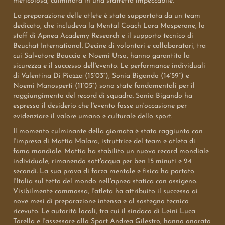
meticolosa, culminata in una staffetta impeccabile.
La preparazione delle atlete è stata supportata da un team
dedicato, che includeva la Mental Coach Lara Masperone, lo
staff di Apnea Academy Research e il supporto tecnico di
Beuchat International. Decine di volontari e collaboratori, tra
cui Salvatore Bauccio e Noemi Urso, hanno garantito la
sicurezza e il successo dell'evento. Le performance individuali
di Valentina Di Piazza (15’03”), Sonia Bigando (14’59”) e
Noemi Manosperti (11’05”) sono state fondamentali per il
raggiungimento del record di squadra. Sonia Bigando ha
espresso il desiderio che l'evento fosse un'occasione per
evidenziare il valore umano e culturale dello sport.
Il momento culminante della giornata è stato raggiunto con
l'impresa di Mattia Malara, istruttrice del team e atleta di
fama mondiale. Mattia ha stabilito un nuovo record mondiale
individuale, rimanendo sott'acqua per ben 15 minuti e 24
secondi. La sua prova di forza mentale e fisica ha portato
l'Italia sul tetto del mondo nell'apnea statica con ossigeno.
Visibilmente commossa, l'atleta ha attribuito il successo ai
nove mesi di preparazione intensa e al sostegno tecnico
ricevuto. Le autorità locali, tra cui il sindaco di Leini Luca
Torella e l'assessore allo Sport Andrea Gilestro, hanno onorato