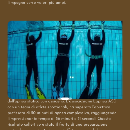
l'impegno verso valori più ampi.
La mattinata del 10 maggio 2026, in occasione della festa
della mamma, ha segnato un capitolo importante nello sport.
Il Quadri Sport Center di Leini, sotto la direzione di Marco
Fantini, ha ospitato un evento che ha riscritto le regole
dell'apnea statica con ossigeno. L'associazione Lapnea ASD,
con un team di atlete eccezionali, ha superato l'obiettivo
prefissato di 50 minuti di apnea complessiva, raggiungendo
l'impressionante tempo di 56 minuti e 31 secondi. Questo
risultato collettivo è stato il frutto di una preparazione