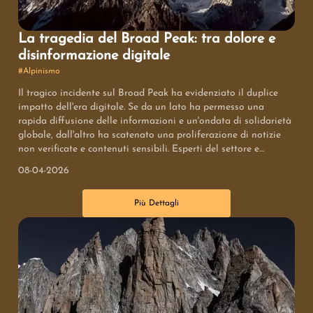
La tragedia del Broad Peak: tra dolore e
disinformazione digitale
#
Alpinismo
Il tragico incidente sul Broad Peak ha evidenziato il duplice
impatto dell'era digitale. Se da un lato ha permesso una
rapida diffusione delle informazioni e un'ondata di solidarietà
globale, dall'altro ha scatenato una proliferazione di notizie
non verificate e contenuti sensibili. Esperti del settore e
alpinisti hanno lanciato appelli per una maggiore cautela
08-04-2026
nella diffusione delle informazioni, sottolineando la necessità
di attenersi a fonti ufficiali per rispetto delle vittime e delle
Più Dettagli
operazioni di soccorso. Le attività di recupero sono ancora in
corso, con il Club Alpino Pakistano che coordina gli sforzi, e si
sottolinea l'importanza di attendere le indagini ufficiali prima
di formulare giudizi.