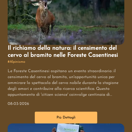
Il richiamo della natura: il censimento del
cervo al bramito nelle Foreste Casentinesi
#
Alpinismo
Le Foreste Casentinesi ospitano un evento straordinario: il
censimento del cervo al bramito, un'opportunità unica per
ammirare lo spettacolo del cervo nobile durante la stagione
degli amori e contribuire alla ricerca scientifica. Questo
appuntamento di 'citizen science' coinvolge centinaia di
volontari che, affiancati da esperti, monitorano la presenza dei
08-03-2026
cervi e, per la prima volta, anche dei lupi, utilizzando
tecnologie avanzate come la 'BramitAPP'. Un'esperienza
Più Dettagli
immersiva nella natura per appassionati e curiosi.