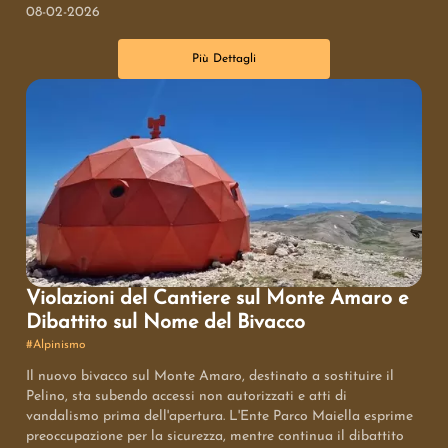
avventura, rivelando le sfide e le critiche che Purja ha dovuto
08-02-2026
affrontare prima di guadagnare il riconoscimento globale.
L'articolo sottolinea l'importanza di rivedere il film non solo
Più Dettagli
come tributo a un'incredibile performance atletica, ma anche
come richiamo al suo messaggio di umiltà e determinazione.
Violazioni del Cantiere sul Monte Amaro e
Dibattito sul Nome del Bivacco
#
Alpinismo
Il nuovo bivacco sul Monte Amaro, destinato a sostituire il
Pelino, sta subendo accessi non autorizzati e atti di
vandalismo prima dell'apertura. L'Ente Parco Maiella esprime
preoccupazione per la sicurezza, mentre continua il dibattito