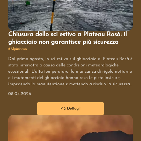
Chiusura dello sci estivo a Plateau Rosà: il
ghiacciaio non garantisce più sicurezza
#
Alpinismo
Dal primo agosto, lo sci estivo sul ghiacciaio di Plateau Rosà è
stato interrotto a causa delle condizioni meteorologiche
eccezionali. L'alta temperatura, la mancanza di rigelo notturno
e i mutamenti del ghiacciaio hanno reso le piste insicure,
impedendo la manutenzione e mettendo a rischio la sicurezza
di sciatori e personale. Questa chiusura, definita temporanea,
08-04-2026
evidenzia la vulnerabilità dei ghiacciai alpini ai cambiamenti
climatici e solleva interrogativi sul futuro dello sci estivo in
Più Dettagli
Europa.