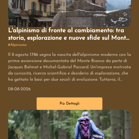
L'alpinismo di fronte al cambiamento: tra
storia, esplorazione e nuove sfide sul Monte
Bianco
#
Alpinismo
Il 8 agosto 1786 segna la nascita dell'alpinismo moderno con la
prima ascensione documentata del Monte Bianco da parte di
Jacques Balmat e Michel-Gabriel Paccard. Un'impresa motivata
da curiosità, ricerca scientifica e desiderio di esplorazione, che
ha gettato le basi per due secoli di evoluzione. Tuttavia, il
cambiamento climatico sta trasformando rapidamente
08-08-2026
l'ambiente montano, costringendo l'alpinismo a reinventarsi e
a ridefinire il suo rapporto con la montagna.
Più Dettagli