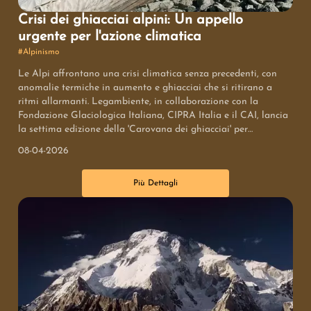
Crisi dei ghiacciai alpini: Un appello
urgente per l'azione climatica
#
Alpinismo
Le Alpi affrontano una crisi climatica senza precedenti, con
anomalie termiche in aumento e ghiacciai che si ritirano a
ritmi allarmanti. Legambiente, in collaborazione con la
Fondazione Glaciologica Italiana, CIPRA Italia e il CAI, lancia
la settima edizione della 'Carovana dei ghiacciai' per
sensibilizzare l'opinione pubblica e chiedere politiche europee
08-04-2026
concrete per la tutela di queste preziose risorse, considerate un
bene comune fondamentale per l'equilibrio idrico e climatico
Più Dettagli
del continente.