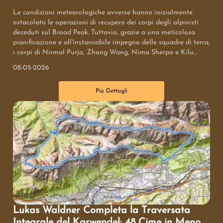
Le condizioni meteorologiche avverse hanno inizialmente
ostacolato le operazioni di recupero dei corpi degli alpinisti
deceduti sul Broad Peak. Tuttavia, grazie a una meticolosa
pianificazione e all'instancabile impegno delle squadre di terra,
i corpi di Nirmal Purja, Zhong Wang, Nima Sherpa e Kilu
Sherpa sono stati portati con successo al campo base. Le
08-05-2026
ricerche continuano per i tre alpinisti ancora dispersi, in attesa
di un miglioramento del tempo.
Più Dettagli
Lukas Waldner Completa la Traversata
Integrale del Karwendel: 48 Cime in Meno