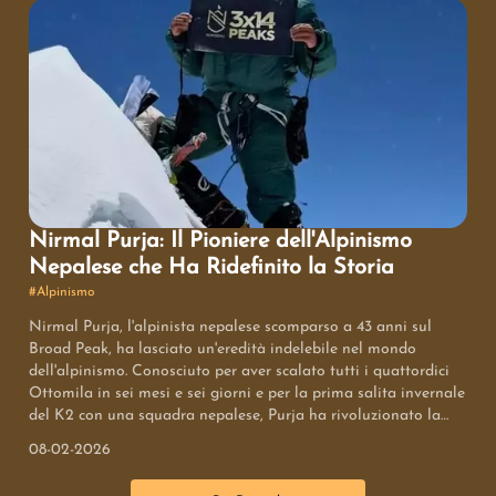
primati, altruismo e un impatto profondo sul mondo della
montagna.
Nirmal Purja: Il Pioniere dell'Alpinismo
Nepalese che Ha Ridefinito la Storia
#
Alpinismo
Nirmal Purja, l'alpinista nepalese scomparso a 43 anni sul
Broad Peak, ha lasciato un'eredità indelebile nel mondo
dell'alpinismo. Conosciuto per aver scalato tutti i quattordici
Ottomila in sei mesi e sei giorni e per la prima salita invernale
del K2 con una squadra nepalese, Purja ha rivoluzionato la
percezione degli alpinisti nepalesi, portandoli al centro
08-02-2026
dell'attenzione globale. La sua mentalità, forgiata nelle forze
speciali britanniche, e la sua abilità comunicativa hanno