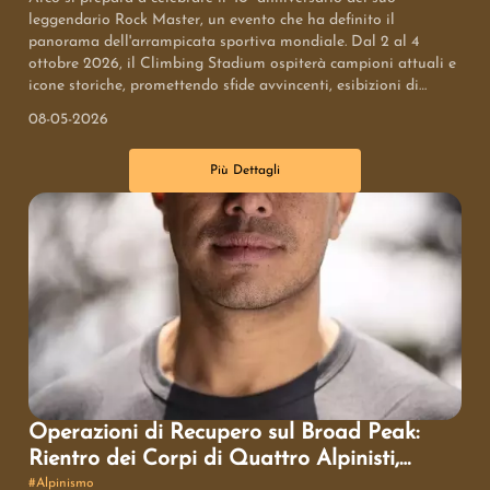
leggendario Rock Master, un evento che ha definito il
panorama dell'arrampicata sportiva mondiale. Dal 2 al 4
ottobre 2026, il Climbing Stadium ospiterà campioni attuali e
icone storiche, promettendo sfide avvincenti, esibizioni di
talenti emergenti e momenti di incontro con le leggende della
08-05-2026
disciplina, in un connubio tra tradizione e innovazione.
Più Dettagli
Operazioni di Recupero sul Broad Peak:
Rientro dei Corpi di Quattro Alpinisti,
Incluso Nirmal Purja
#
Alpinismo