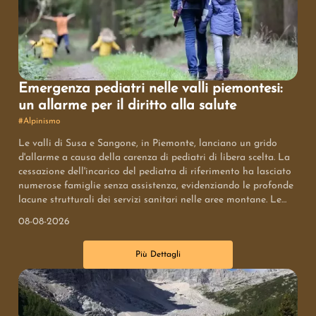
Emergenza pediatri nelle valli piemontesi:
un allarme per il diritto alla salute
#
Alpinismo
Le valli di Susa e Sangone, in Piemonte, lanciano un grido
d'allarme a causa della carenza di pediatri di libera scelta. La
cessazione dell'incarico del pediatra di riferimento ha lasciato
numerose famiglie senza assistenza, evidenziando le profonde
lacune strutturali dei servizi sanitari nelle aree montane. Le
autorità locali chiedono un tavolo istituzionale per trovare
08-08-2026
soluzioni stabili che garantiscano il diritto all'uguaglianza
nell'accesso alle cure e contrastino lo spopolamento.
Più Dettagli