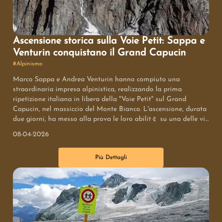
Ascensione storica sulla Voie Petit: Sappa e
Venturin conquistano il Grand Capucin
#
Alpinismo
Marco Sappa e Andrea Venturin hanno compiuto una
straordinaria impresa alpinistica, realizzando la prima
ripetizione italiana in libera della "Voie Petit" sul Grand
Capucin, nel massiccio del Monte Bianco. L'ascensione, durata
due giorni, ha messo alla prova le loro abilit￠ su una delle vie
pi￹ impegnative delle Alpi, con passaggi fino all'8b. Questo
08-04-2026
successo rappresenta la concretizzazione di un sogno per
Sappa, maturato dopo anni di preparazione e dedizione
Più Dettagli
all'ambiente alpino.