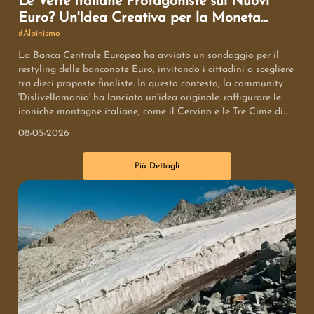
Le Vette Italiane Protagoniste sui Nuovi
Euro? Un'Idea Creativa per la Moneta
Unica
#
Alpinismo
La Banca Centrale Europea ha avviato un sondaggio per il
restyling delle banconote Euro, invitando i cittadini a scegliere
tra dieci proposte finaliste. In questo contesto, la community
'Dislivellomania' ha lanciato un'idea originale: raffigurare le
iconiche montagne italiane, come il Cervino e le Tre Cime di
Lavaredo, sui nuovi tagli. Un'iniziativa che, pur nata con un
08-05-2026
tono leggero, mira a valorizzare il patrimonio naturale e
l'identità europea attraverso le sue maestose vette.
Più Dettagli