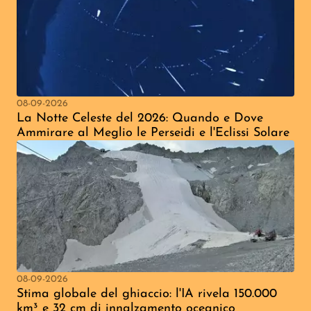
08-09-2026
La Notte Celeste del 2026: Quando e Dove
Ammirare al Meglio le Perseidi e l'Eclissi Solare
08-09-2026
Stima globale del ghiaccio: l'IA rivela 150.000
km³ e 32 cm di innalzamento oceanico