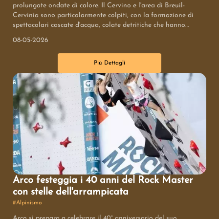
prolungate ondate di calore. Il Cervino e l'area di Breuil-
Cervinia sono particolarmente colpiti, con la formazione di
spettacolari cascate d'acqua, colate detritiche che hanno
invaso campi da golf e frane sulla parete sud. Questi eventi
08-05-2026
evidenziano l'urgente necessità di affrontare gli effetti del
cambiamento climatico sulle montagne.
Più Dettagli
Arco festeggia i 40 anni del Rock Master
con stelle dell'arrampicata
#
Alpinismo
Arco si prepara a celebrare il 40° anniversario del suo