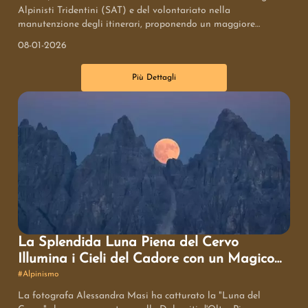
Alpinisti Tridentini (SAT) e del volontariato nella
manutenzione degli itinerari, proponendo un maggiore
intervento provinciale. La SAT ha replicato sottolineando
08-01-2026
l'importanza dell'equilibrio tra manutenzione, informazione e
preparazione personale, evidenziando le sfide poste dai
Più Dettagli
cambiamenti climatici e il valore inestimabile del volontariato
per la conservazione della montagna.
La Splendida Luna Piena del Cervo
Illumina i Cieli del Cadore con un Magico
Spettacolo Naturale
#
Alpinismo
La fotografa Alessandra Masi ha catturato la "Luna del