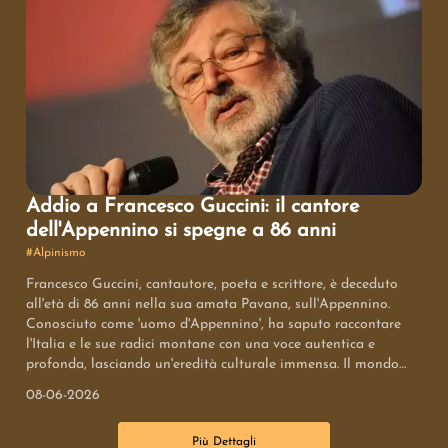
Addio a Francesco Guccini: il cantore
dell'Appennino si spegne a 86 anni
#
Alpinismo
Francesco Guccini, cantautore, poeta e scrittore, è deceduto
all'età di 86 anni nella sua amata Pavana, sull'Appennino.
Conosciuto come 'uomo d'Appennino', ha saputo raccontare
l'Italia e le sue radici montane con una voce autentica e
profonda, lasciando un'eredità culturale immensa. Il mondo
della musica, della politica e della montagna si unisce nel
08-06-2026
cordoglio per la perdita di un artista irripetibile.
Più Dettagli