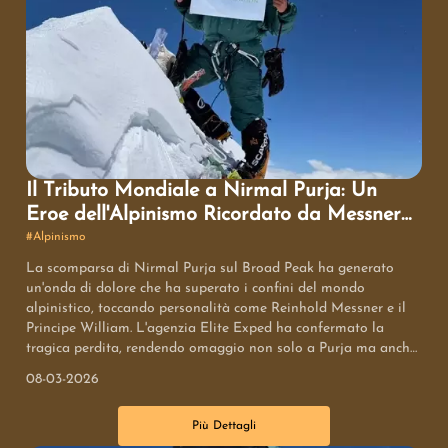
Il Tributo Mondiale a Nirmal Purja: Un
Eroe dell'Alpinismo Ricordato da Messner
al Principe William
#
Alpinismo
La scomparsa di Nirmal Purja sul Broad Peak ha generato
un'onda di dolore che ha superato i confini del mondo
alpinistico, toccando personalità come Reinhold Messner e il
Principe William. L'agenzia Elite Exped ha confermato la
tragica perdita, rendendo omaggio non solo a Purja ma anche
agli altri compagni di spedizione. I messaggi di cordoglio
08-03-2026
evidenziano il suo coraggio, la sua visione innovativa
nell'alpinismo himalayano e il suo ruolo nel valorizzare gli
Più Dettagli
alpinisti nepalesi a livello internazionale. Un'eredità fatta di