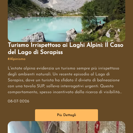
Turismo Irrispettoso ai Laghi Alpini: Il Caso
del Lago di Sorapiss
#
Alpinismo
L'estate alpina evidenzia un turismo sempre più irrispettoso
degli ambienti naturali. Un recente episodio al Lago di
Sorapiss, dove un turista ha sfidato il divieto di balneazione
con una tavola SUP, solleva interrogativi urgenti. Questo
comportamento, spesso incentivato dalla ricerca di visibilità
sui social media, danneggia il fragile ecosistema montano e
08-07-2026
spinge le autorità a considerare misure più severe per
proteggere questi tesori naturali. La consapevolezza e il
Più Dettagli
rispetto sono fondamentali per preservare la bellezza delle
Dolomiti.