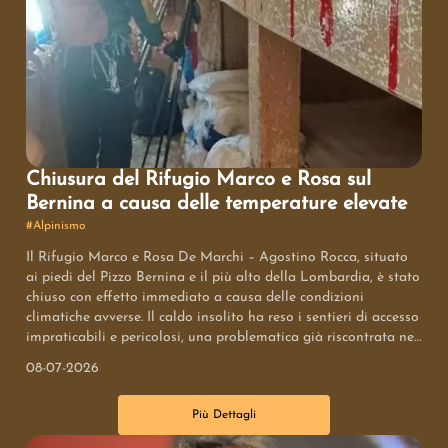
Chiusura del Rifugio Marco e Rosa sul
Bernina a causa delle temperature elevate
#
Alpinismo
Il Rifugio Marco e Rosa De Marchi – Agostino Rocca, situato
ai piedi del Pizzo Bernina e il più alto della Lombardia, è stato
chiuso con effetto immediato a causa delle condizioni
climatiche avverse. Il caldo insolito ha reso i sentieri di accesso
impraticabili e pericolosi, una problematica già riscontrata nel
2022. La riapertura dipenderà dal miglioramento delle
08-07-2026
condizioni montane, rendendo necessaria una rivalutazione
degli itinerari per gli alpinisti.
Più Dettagli