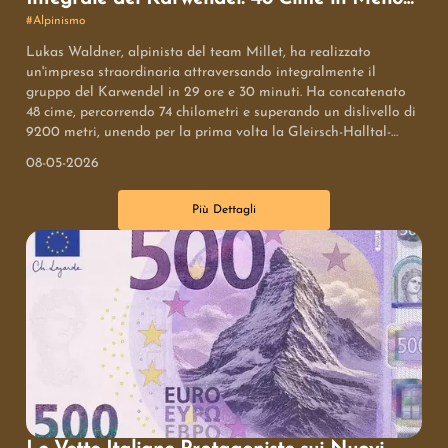
di 30 Ore
#
Alpinismo
Lukas Waldner, alpinista del team Millet, ha realizzato
un'impresa straordinaria attraversando integralmente il
gruppo del Karwendel in 29 ore e 30 minuti. Ha concatenato
48 cime, percorrendo 74 chilometri e superando un dislivello di
9200 metri, unendo per la prima volta la Gleirsch-Halltal-
Kette e la Nordkette in un'unica soluzione continua. L'impresa
08-05-2026
ha richiesto grande resistenza e abilità alpinistiche su un
terreno esposto e tecnicamente impegnativo.
Più Dettagli