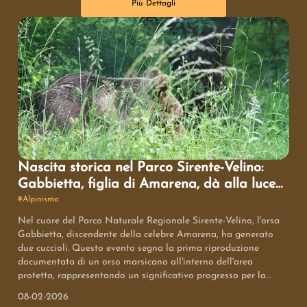
Più Dettagli
ispirato una nuova generazione di scalatori, dimostrando che i
limiti sono fatti per essere superati e che il Nepal ha un ruolo
da protagonista nell'alpinismo mondiale.
Nascita storica nel Parco Sirente-Velino:
Gabbietta, figlia di Amarena, dà alla luce
due cuccioli
#
Alpinismo
Nel cuore del Parco Naturale Regionale Sirente-Velino, l'orsa
Gabbietta, discendente della celebre Amarena, ha generato
due cuccioli. Questo evento segna la prima riproduzione
documentata di un orso marsicano all'interno dell'area
protetta, rappresentando un significativo progresso per la
conservazione della specie, ancora minacciata di estinzione.
08-02-2026