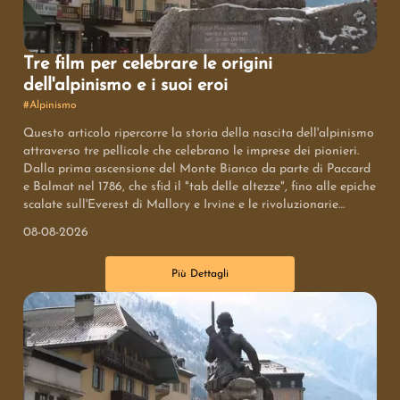
Tre film per celebrare le origini
dell'alpinismo e i suoi eroi
#
Alpinismo
Questo articolo ripercorre la storia della nascita dell'alpinismo
attraverso tre pellicole che celebrano le imprese dei pionieri.
Dalla prima ascensione del Monte Bianco da parte di Paccard
e Balmat nel 1786, che sfid￲ il "tab￹ delle altezze", fino alle epiche
scalate sull'Everest di Mallory e Irvine e le rivoluzionarie
tecniche di Emilio Comici, questi documentari offrono uno
08-08-2026
sguardo approfondito sull'evoluzione di questa disciplina
affascinante, evidenziando lo spirito di avventura e la
Più Dettagli
determinazione che hanno spinto l'uomo a conquistare le vette
pi￹ alte del mondo.