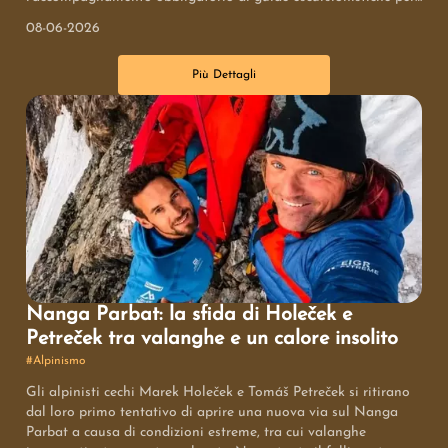
gruppi di massimo 25 persone, al fine di mitigare l'impatto del
08-06-2026
turismo di massa, prevenire l'erosione e salvaguardare la flora
locale. L'obiettivo è bilanciare la fruizione pubblica con la
Più Dettagli
conservazione ambientale, fornendo un modello per la
gestione futura di aree ad alta frequentazione.
Nanga Parbat: la sfida di Holeček e
Petreček tra valanghe e un calore insolito
#
Alpinismo
Gli alpinisti cechi Marek Holeček e Tomáš Petreček si ritirano
dal loro primo tentativo di aprire una nuova via sul Nanga
Parbat a causa di condizioni estreme, tra cui valanghe