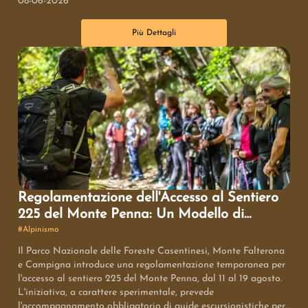
08-06-2026
scoprono borghi antichi, tradizioni locali e un'enogastronomia
autentica, vivendo un'esperienza di viaggio profonda e
Più Dettagli
significativa, lontana dalla frenesia quotidiana.
Regolamentazione dell'Accesso al Sentiero
225 del Monte Penna: Un Modello di
Gestione per la Tutela Ambientale
#
Alpinismo
Il Parco Nazionale delle Foreste Casentinesi, Monte Falterona
e Campigna introduce una regolamentazione temporanea per
l'accesso al sentiero 225 del Monte Penna, dal 11 al 19 agosto.
L'iniziativa, a carattere sperimentale, prevede
l'accompagnamento obbligatorio di guide escursionistiche per