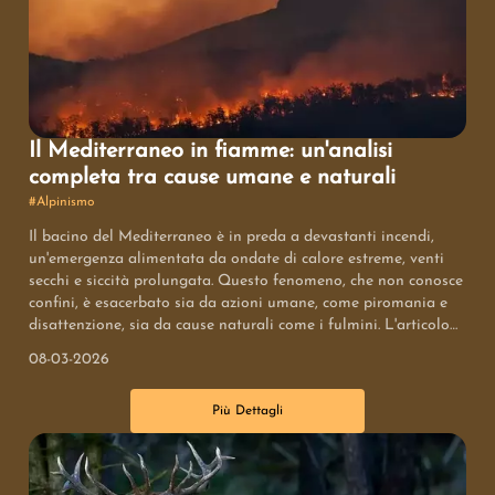
Il Mediterraneo in fiamme: un'analisi
completa tra cause umane e naturali
#
Alpinismo
Il bacino del Mediterraneo è in preda a devastanti incendi,
un'emergenza alimentata da ondate di calore estreme, venti
secchi e siccità prolungata. Questo fenomeno, che non conosce
confini, è esacerbato sia da azioni umane, come piromania e
disattenzione, sia da cause naturali come i fulmini. L'articolo
esplora la portata del disastro in Italia e in Europa,
08-03-2026
sottolineando l'urgente necessità di una gestione forestale più
efficace e strategie di prevenzione per salvaguardare il
Più Dettagli
territorio.