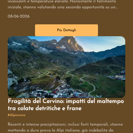
incessanti e temperature elevate. Nonostante il fallimento
iniziale, stanno valutando una seconda opportunità su un
percorso tentato in precedenza.
08-06-2026
Più Dettagli
Fragilità del Cervino: impatti del maltempo
tra colate detritiche e frane
#
Alpinismo
Recenti e intense precipitazioni, inclusi forti temporali, stanno
mettendo a dura prova le Alpi italiane, già indebolite da