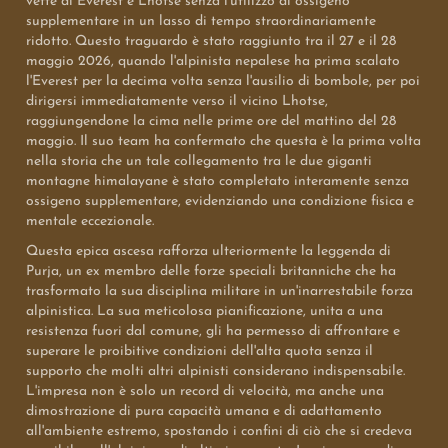
vette di Everest e Lhotse senza l'utilizzo di ossigeno
supplementare in un lasso di tempo straordinariamente
ridotto. Questo traguardo è stato raggiunto tra il 27 e il 28
maggio 2026, quando l'alpinista nepalese ha prima scalato
l'Everest per la decima volta senza l'ausilio di bombole, per poi
dirigersi immediatamente verso il vicino Lhotse,
raggiungendone la cima nelle prime ore del mattino del 28
maggio. Il suo team ha confermato che questa è la prima volta
nella storia che un tale collegamento tra le due giganti
montagne himalayane è stato completato interamente senza
ossigeno supplementare, evidenziando una condizione fisica e
mentale eccezionale.
Questa epica ascesa rafforza ulteriormente la leggenda di
Purja, un ex membro delle forze speciali britanniche che ha
trasformato la sua disciplina militare in un'inarrestabile forza
alpinistica. La sua meticolosa pianificazione, unita a una
resistenza fuori dal comune, gli ha permesso di affrontare e
superare le proibitive condizioni dell'alta quota senza il
supporto che molti altri alpinisti considerano indispensabile.
L'impresa non è solo un record di velocità, ma anche una
dimostrazione di pura capacità umana e di adattamento
all'ambiente estremo, spostando i confini di ciò che si credeva