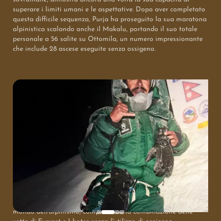
superare i limiti umani e le aspettative. Dopo aver completato
questa difficile sequenza, Purja ha proseguito la sua maratona
alpinistica scalando anche il Makalu, portando il suo totale
personale a 56 salite su Ottomila, un numero impressionante
che include 28 ascese eseguite senza ossigeno.
L'Incredibile Accoppiata Everest-Lhotse Senza
Ossigeno
Nirmal Purja ha realizzato un'impresa senza precedenti nel
mondo dell'alpinismo, completando la combinazione delle