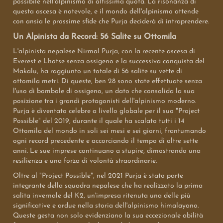
possibile nell'alpinismo di altissima quota. La risonanza di
questa ascesa è notevole, e il mondo dell'alpinismo attende
con ansia le prossime sfide che Purja deciderà di intraprendere.
Un Alpinista da Record: 56 Salite su Ottomila
L'alpinista nepalese Nirmal Purja, con la recente ascesa di
Everest e Lhotse senza ossigeno e la successiva conquista del
Makalu, ha raggiunto un totale di 56 salite su vette di
ottomila metri. Di queste, ben 28 sono state effettuate senza
l'uso di bombole di ossigeno, un dato che consolida la sua
posizione tra i grandi protagonisti dell'alpinismo moderno.
Purja è diventato celebre a livello globale per il suo "Project
Possible" del 2019, durante il quale ha scalato tutti i 14
Ottomila del mondo in soli sei mesi e sei giorni, frantumando
ogni record precedente e accorciando il tempo di oltre sette
anni. Le sue imprese continuano a stupire, dimostrando una
resilienza e una forza di volontà straordinarie.
Oltre al "Project Possible", nel 2021 Purja è stato parte
integrante della squadra nepalese che ha realizzato la prima
salita invernale del K2, un'impresa ritenuta una delle più
significative e ardue nella storia dell'alpinismo himalayano.
Queste gesta non solo evidenziano la sua eccezionale abilità