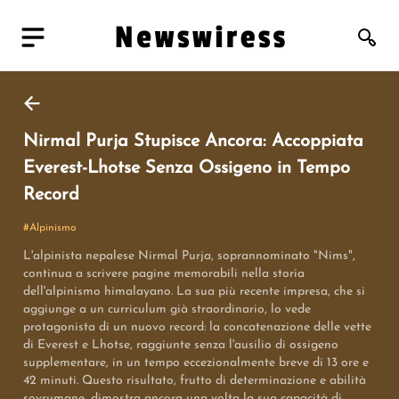
Nirmal Purja Stupisce Ancora: Accoppiata
Everest-Lhotse Senza Ossigeno in Tempo
Record
#
Alpinismo
L'alpinista nepalese Nirmal Purja, soprannominato "Nims",
continua a scrivere pagine memorabili nella storia
dell'alpinismo himalayano. La sua più recente impresa, che si
aggiunge a un curriculum già straordinario, lo vede
protagonista di un nuovo record: la concatenazione delle vette
di Everest e Lhotse, raggiunte senza l'ausilio di ossigeno
supplementare, in un tempo eccezionalmente breve di 13 ore e
42 minuti. Questo risultato, frutto di determinazione e abilità
sovrumane, dimostra ancora una volta la sua capacità di