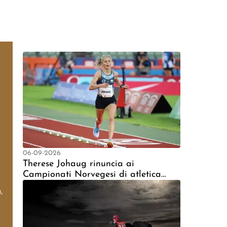
06-09-2026
Therese Johaug rinuncia ai
Campionati Norvegesi di atletica
leggera sui 10.000 metri a causa
,
delle scarpe chiodate