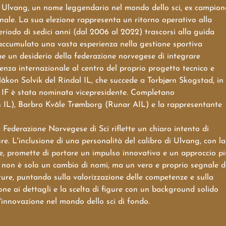
rd Ulvang, un nome leggendario nel mondo dello sci, ex campion
ionale. La sua elezione rappresenta un ritorno operativo alla
iodo di sedici anni (dal 2006 al 2022) trascorsi alla guida
 accumulato una vasta esperienza nella gestione sportiva
me un desiderio della federazione norvegese di integrare
za internazionale al centro del proprio progetto tecnico e
Håkon Solvik del Rindal IL, che succede a Torbjørn Skogstad, in
ta IF è stata nominata vicepresidente. Completano
L), Barbro Kvåle Trømborg (Runar AIL) e la rappresentante
 Federazione Norvegese di Sci riflette un chiaro intento di
re. L'inclusione di una personalità del calibro di Ulvang, con la
le, promette di portare un impulso innovativo e un approccio pi
e non è solo un cambio di nomi, ma un vero e proprio segnale d
ture, puntando sulla valorizzazione delle competenze e sulla
ne ai dettagli e la scelta di figure con un background solido
l'innovazione nel mondo dello sci di fondo.