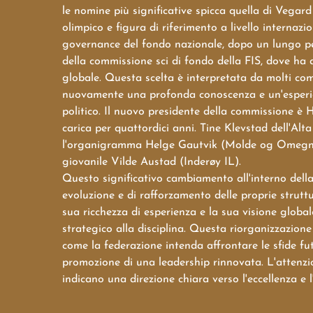
le nomine più significative spicca quella di Vega
olimpico e figura di riferimento a livello internaz
governance del fondo nazionale, dopo un lungo per
della commissione sci di fondo della FIS, dove ha
globale. Questa scelta è interpretata da molti co
nuovamente una profonda conoscenza e un'esperien
politico. Il nuovo presidente della commissione è 
carica per quattordici anni. Tine Klevstad dell'Al
l'organigramma Helge Gautvik (Molde og Omegn I
giovanile Vilde Austad (Inderøy IL).
Questo significativo cambiamento all'interno della
evoluzione e di rafforzamento delle proprie struttu
sua ricchezza di esperienza e la sua visione globa
strategico alla disciplina. Questa riorganizzazion
come la federazione intenda affrontare le sfide fu
promozione di una leadership rinnovata. L'attenzio
indicano una direzione chiara verso l'eccellenza e 