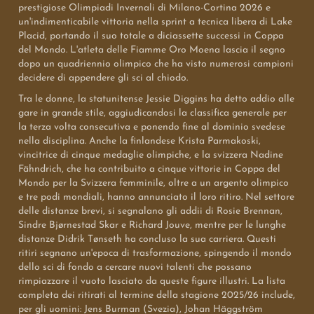
prestigiose Olimpiadi Invernali di Milano-Cortina 2026 e
un'indimenticabile vittoria nella sprint a tecnica libera di Lake
Placid, portando il suo totale a diciassette successi in Coppa
del Mondo. L'atleta delle Fiamme Oro Moena lascia il segno
dopo un quadriennio olimpico che ha visto numerosi campioni
decidere di appendere gli sci al chiodo.
Tra le donne, la statunitense Jessie Diggins ha detto addio alle
gare in grande stile, aggiudicandosi la classifica generale per
la terza volta consecutiva e ponendo fine al dominio svedese
nella disciplina. Anche la finlandese Krista Parmakoski,
vincitrice di cinque medaglie olimpiche, e la svizzera Nadine
Fähndrich, che ha contribuito a cinque vittorie in Coppa del
Mondo per la Svizzera femminile, oltre a un argento olimpico
e tre podi mondiali, hanno annunciato il loro ritiro. Nel settore
delle distanze brevi, si segnalano gli addii di Rosie Brennan,
Sindre Bjørnestad Skar e Richard Jouve, mentre per le lunghe
distanze Didrik Tønseth ha concluso la sua carriera. Questi
ritiri segnano un'epoca di trasformazione, spingendo il mondo
dello sci di fondo a cercare nuovi talenti che possano
rimpiazzare il vuoto lasciato da queste figure illustri. La lista
completa dei ritirati al termine della stagione 2025/26 include,
per gli uomini: Jens Burman (Svezia), Johan Häggström