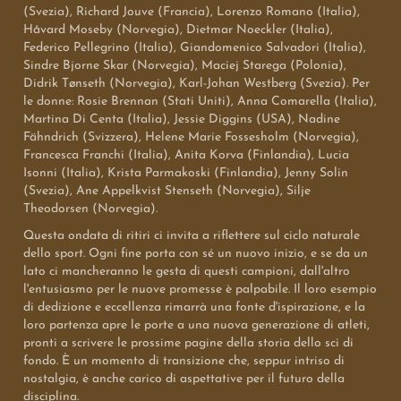
(Svezia), Richard Jouve (Francia), Lorenzo Romano (Italia),
Håvard Moseby (Norvegia), Dietmar Noeckler (Italia),
Federico Pellegrino (Italia), Giandomenico Salvadori (Italia),
Sindre Bjorne Skar (Norvegia), Maciej Starega (Polonia),
Didrik Tønseth (Norvegia), Karl-Johan Westberg (Svezia). Per
le donne: Rosie Brennan (Stati Uniti), Anna Comarella (Italia),
Martina Di Centa (Italia), Jessie Diggins (USA), Nadine
Fähndrich (Svizzera), Helene Marie Fossesholm (Norvegia),
Francesca Franchi (Italia), Anita Korva (Finlandia), Lucia
Isonni (Italia), Krista Parmakoski (Finlandia), Jenny Solin
(Svezia), Ane Appelkvist Stenseth (Norvegia), Silje
Theodorsen (Norvegia).
Questa ondata di ritiri ci invita a riflettere sul ciclo naturale
dello sport. Ogni fine porta con sé un nuovo inizio, e se da un
lato ci mancheranno le gesta di questi campioni, dall'altro
l'entusiasmo per le nuove promesse è palpabile. Il loro esempio
di dedizione e eccellenza rimarrà una fonte d'ispirazione, e la
loro partenza apre le porte a una nuova generazione di atleti,
pronti a scrivere le prossime pagine della storia dello sci di
fondo. È un momento di transizione che, seppur intriso di
nostalgia, è anche carico di aspettative per il futuro della
disciplina.