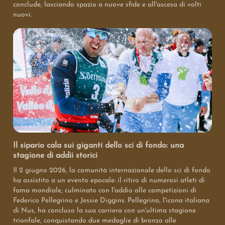
conclude, lasciando spazio a nuove sfide e all'ascesa di volti
nuovi.
Il sipario cala sui giganti dello sci di fondo: una
stagione di addii storici
Il 2 giugno 2026, la comunità internazionale dello sci di fondo
ha assistito a un evento epocale: il ritiro di numerosi atleti di
fama mondiale, culminato con l'addio alle competizioni di
Federico Pellegrino e Jessie Diggins. Pellegrino, l'icona italiana
di Nus, ha concluso la sua carriera con un'ultima stagione
trionfale, conquistando due medaglie di bronzo alle