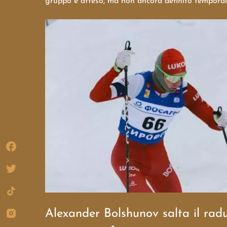
gruppo è atteso, ma non ancora definito tempora
Alexander Bolshunov salta il radun