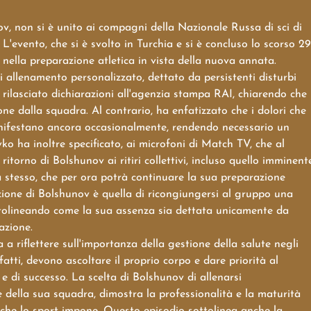
ov, non si è unito ai compagni della Nazionale Russa di sci di
 L'evento, che si è svolto in Turchia e si è concluso lo scorso 29
nella preparazione atletica in vista della nuova annata.
allenamento personalizzato, dettato da persistenti disturbi
a rilasciato dichiarazioni all'agenzia stampa RAI, chiarendo che
ne dalla squadra. Al contrario, ha enfatizzato che i dolori che
anifestano ancora occasionalmente, rendendo necessario un
o ha inoltre specificato, ai microfoni di Match TV, che al
itorno di Bolshunov ai ritiri collettivi, incluso quello imminent
ta stesso, che per ora potrà continuare la sua preparazione
nzione di Bolshunov è quella di ricongiungersi al gruppo una
ottolineando come la sua assenza sia dettata unicamente da
azione.
a riflettere sull'importanza della gestione della salute negli
nfatti, devono ascoltare il proprio corpo e dare priorità al
e di successo. La scelta di Bolshunov di allenarsi
 della sua squadra, dimostra la professionalità e la maturità