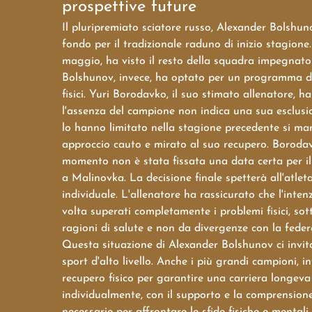
prospettive future
Il pluripremiato sciatore russo, Alexander Bolshun
fondo per il tradizionale raduno di inizio stagione.
maggio, ha visto il resto della squadra impegnato 
Bolshunov, invece, ha optato per un programma di 
fisici. Yuri Borodavko, il suo stimato allenatore, h
l'assenza del campione non indica una sua esclusio
lo hanno limitato nella stagione precedente si m
approccio cauto e mirato al suo recupero. Borodavk
momento non è stata fissata una data certa per il r
a Malinovka. La decisione finale spetterà all'atle
individuale. L'allenatore ha rassicurato che l'inte
volta superati completamente i problemi fisici, s
ragioni di salute e non da divergenze con la feder
Questa situazione di Alexander Bolshunov ci invita 
sport d'alto livello. Anche i più grandi campioni, i
recupero fisico per garantire una carriera longeva 
individualmente, con il supporto e la comprensione