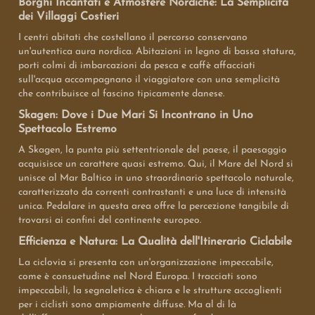
Borghi Incantati e Atmosfere Nordiche: La Semplicità
dei Villaggi Costieri
I centri abitati che costellano il percorso conservano
un'autentica aura nordica. Abitazioni in legno di bassa statura,
porti colmi di imbarcazioni da pesca e caffè affacciati
sull'acqua accompagnano il viaggiatore con una semplicità
che contribuisce al fascino tipicamente danese.
Skagen: Dove i Due Mari Si Incontrano in Uno
Spettacolo Estremo
A Skagen, la punta più settentrionale del paese, il paesaggio
acquisisce un carattere quasi estremo. Qui, il Mare del Nord si
unisce al Mar Baltico in uno straordinario spettacolo naturale,
caratterizzato da correnti contrastanti e una luce di intensità
unica. Pedalare in questa area offre la percezione tangibile di
trovarsi ai confini del continente europeo.
Efficienza e Natura: La Qualità dell'Itinerario Ciclabile
La ciclovia si presenta con un'organizzazione impeccabile,
come è consuetudine nel Nord Europa. I tracciati sono
impeccabili, la segnaletica è chiara e le strutture accoglienti
per i ciclisti sono ampiamente diffuse. Ma al di là