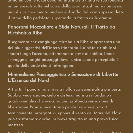
armonia con le forze della natura. Il cielo muta le sue tonalità
innumerevoli volte nel corso della giornata, il mare non cessa
mai il suo movimento ondoso e il soffio del vento spesso detta
il ritmo della pedalata, superando la fatica delle gambe.
Panorami Mozzafiato e Sfide Naturali: Il Tratto da
Hirtshals a Ribe
Il segmento che congiunge Hirtshals a Ribe rappresenta uno
dei più suggestivi dell'intero itinerario. La pista ciclabile si
snoda lungo l'oceano, alternando distese di sabbia, lande
selvagge e lunghi passaggi dove l'unico suono percepibile è
quello delle onde che si infrangono.
Minimalismo Paesaggistico e Sensazione di Libertà:
L'Essenza del Nord
A tratti, il panorama si rivela nella sua essenzialità più pura.
Sabbia, vegetazione, cielo e distesa marina si fondono in
quadri semplici che evocano una profonda sensazione di
liberazione. Non si incontrano pendenze ripide o tratti
tecnicamente impegnativi, eppure il vento del Mare del Nord
può trasformare anche un breve tragitto in una prova fisica
inattesa.