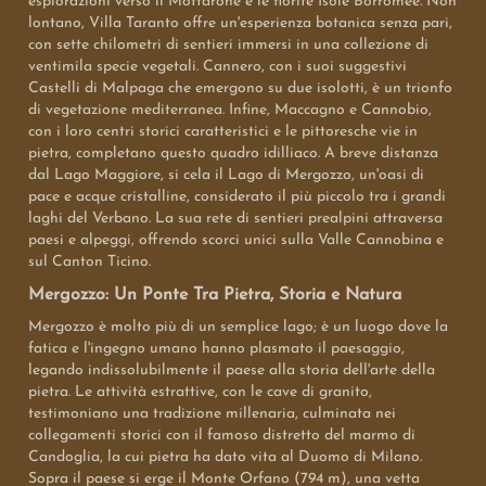
esplorazioni verso il Mottarone e le fiorite Isole Borromee. Non
lontano, Villa Taranto offre un'esperienza botanica senza pari,
con sette chilometri di sentieri immersi in una collezione di
ventimila specie vegetali. Cannero, con i suoi suggestivi
Castelli di Malpaga che emergono su due isolotti, è un trionfo
di vegetazione mediterranea. Infine, Maccagno e Cannobio,
con i loro centri storici caratteristici e le pittoresche vie in
pietra, completano questo quadro idilliaco. A breve distanza
dal Lago Maggiore, si cela il Lago di Mergozzo, un'oasi di
pace e acque cristalline, considerato il più piccolo tra i grandi
laghi del Verbano. La sua rete di sentieri prealpini attraversa
paesi e alpeggi, offrendo scorci unici sulla Valle Cannobina e
sul Canton Ticino.
Mergozzo: Un Ponte Tra Pietra, Storia e Natura
Mergozzo è molto più di un semplice lago; è un luogo dove la
fatica e l'ingegno umano hanno plasmato il paesaggio,
legando indissolubilmente il paese alla storia dell'arte della
pietra. Le attività estrattive, con le cave di granito,
testimoniano una tradizione millenaria, culminata nei
collegamenti storici con il famoso distretto del marmo di
Candoglia, la cui pietra ha dato vita al Duomo di Milano.
Sopra il paese si erge il Monte Orfano (794 m), una vetta