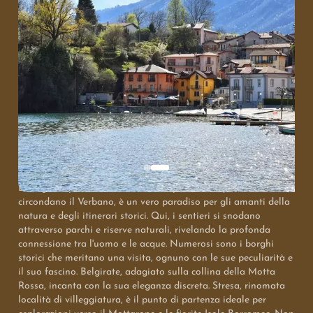
Armonia Naturale e Storica: Mergozzo e il Monte
Orfano
Le Gemme Nascoste del Verbano: Lago di Mergozzo e
Dintorni
La regione piemontese, con i suoi specchi d'acqua che
circondano il Verbano, è un vero paradiso per gli amanti della
natura e degli itinerari storici. Qui, i sentieri si snodano
attraverso parchi e riserve naturali, rivelando la profonda
connessione tra l'uomo e le acque. Numerosi sono i borghi
storici che meritano una visita, ognuno con le sue peculiarità e
il suo fascino. Belgirate, adagiato sulla collina della Motta
Rossa, incanta con la sua eleganza discreta. Stresa, rinomata
località di villeggiatura, è il punto di partenza ideale per