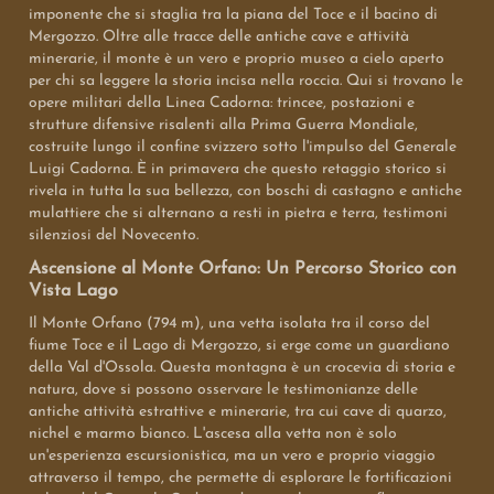
imponente che si staglia tra la piana del Toce e il bacino di
Mergozzo. Oltre alle tracce delle antiche cave e attività
minerarie, il monte è un vero e proprio museo a cielo aperto
per chi sa leggere la storia incisa nella roccia. Qui si trovano le
opere militari della Linea Cadorna: trincee, postazioni e
strutture difensive risalenti alla Prima Guerra Mondiale,
costruite lungo il confine svizzero sotto l'impulso del Generale
Luigi Cadorna. È in primavera che questo retaggio storico si
rivela in tutta la sua bellezza, con boschi di castagno e antiche
mulattiere che si alternano a resti in pietra e terra, testimoni
silenziosi del Novecento.
Ascensione al Monte Orfano: Un Percorso Storico con
Vista Lago
Il Monte Orfano (794 m), una vetta isolata tra il corso del
fiume Toce e il Lago di Mergozzo, si erge come un guardiano
della Val d'Ossola. Questa montagna è un crocevia di storia e
natura, dove si possono osservare le testimonianze delle
antiche attività estrattive e minerarie, tra cui cave di quarzo,
nichel e marmo bianco. L'ascesa alla vetta non è solo
un'esperienza escursionistica, ma un vero e proprio viaggio
attraverso il tempo, che permette di esplorare le fortificazioni