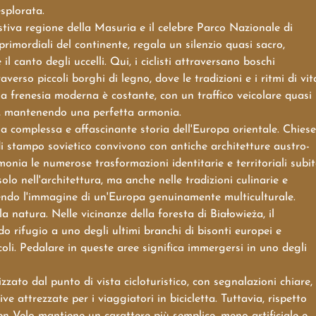
splorata.
stiva regione della Masuria e il celebre Parco Nazionale di
primordiali del continente, regala un silenzio quasi sacro,
 il canto degli uccelli. Qui, i ciclisti attraversano boschi
erso piccoli borghi di legno, dove le tradizioni e i ritmi di vit
a frenesia moderna è costante, con un traffico veicolare quasi
e, mantenendo una perfetta armonia.
 la complessa e affascinante storia dell'Europa orientale. Chiese
di stampo sovietico convivono con antiche architetture austro-
onia le numerose trasformazioni identitarie e territoriali subit
solo nell'architettura, ma anche nelle tradizioni culinarie e
ituendo l'immagine di un'Europa genuinamente multiculturale.
 natura. Nelle vicinanze della foresta di Białowieża, il
 rifugio a uno degli ultimi branchi di bisonti europei e
li. Pedalare in queste aree significa immergersi in uno degli
ato dal punto di vista cicloturistico, con segnalazioni chiare,
ve attrezzate per i viaggiatori in bicicletta. Tuttavia, rispetto
een Velo mantiene un carattere più semplice, meno artificiale e