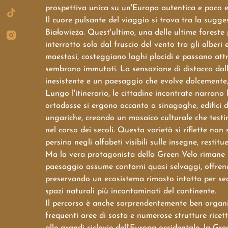
prospettiva unica su un'Europa autentica e poco e
Il cuore pulsante del viaggio si trova tra la sugge
Białowieża. Quest'ultimo, una delle ultime foreste 
interrotto solo dal fruscio del vento tra gli alberi e
maestosi, costeggiano laghi placidi e passano attrav
sembrano immutati. La sensazione di distacco dall
inesistente e un paesaggio che evolve dolcement
Lungo l'itinerario, le cittadine incontrate narrano
ortodosse si ergono accanto a sinagoghe, edifici 
ungariche, creando un mosaico culturale che testim
nel corso dei secoli. Questa varietà si riflette non 
persino negli alfabeti visibili sulle insegne, rest
Ma la vera protagonista della Green Velo rimane la
paesaggio assume contorni quasi selvaggi, offrendo
preservando un ecosistema rimasto intatto per seco
spazi naturali più incontaminati del continente.
Il percorso è anche sorprendentemente ben organizz
frequenti aree di sosta e numerose strutture ricetti
alle grandi ciclovie dell'Europa occidentale, la Gr