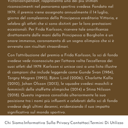
Victoriastipendiet, rappresenta uno dei più stimati
riconoscimenti nel panorama sportivo svedese. Fondato nel
1979, il premio viene assegnato annualmente il 14 luglio,
giorno del compleanno della Principessa ereditaria Vittoria, e
celebra gli atleti che si sono distinti per le loro prestazioni
eccezionali. Per Frida Karlsson, ricevere tale onorificenza
direttamente dalle mani della Principessa a Borgholm è un
onore immenso, coronamento di un sogno olimpico che si è
avverato con risultati straordinari.
Con l'attribuzione del premio a Frida Karlsson, lo sci di fondo
svedese vede riconosciuta per l'ottava volta l'eccellenza dei
suoi atleti dal 1979. Karlsson si unisce così a una lista illustre
di campioni che include leggende come Gunde Svan (1984),
Torgny Mogren (1993), Björn Lind (2006), Charlotte Kalla
(2010), Johan Olsson (2013), le squadre svedesi maschili e
femminili delle staffette olimpiche (2014) e Stina Nilsson
(2018). Questo ingresso consolida ulteriormente la sua
posizione tra i nomi più influenti e celebrati dello sci di fondo
svedese degli ultimi decenni, evidenziando il suo impatto
significativo sul mondo sportivo.
Chi Siamo
Informativa Sulla Privacy
Contattaci
Termini Di Utilizzo