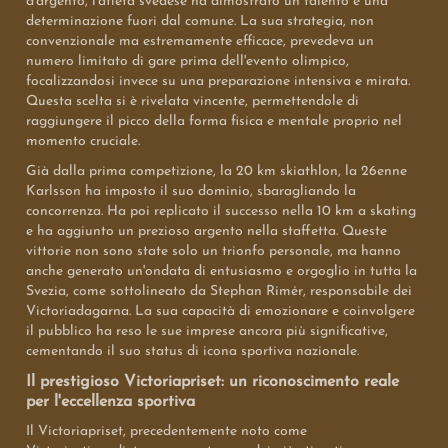
d'argento, l'atleta svedese ha dimostrato un talento e una
determinazione fuori dal comune. La sua strategia, non
convenzionale ma estremamente efficace, prevedeva un
numero limitato di gare prima dell'evento olimpico,
focalizzandosi invece su una preparazione intensiva e mirata.
Questa scelta si è rivelata vincente, permettendole di
raggiungere il picco della forma fisica e mentale proprio nel
momento cruciale.
Già dalla prima competizione, la 20 km skiathlon, la 26enne
Karlsson ha imposto il suo dominio, sbaragliando la
concorrenza. Ha poi replicato il successo nella 10 km a skating
e ha aggiunto un prezioso argento nella staffetta. Queste
vittorie non sono state solo un trionfo personale, ma hanno
anche generato un'ondata di entusiasmo e orgoglio in tutta la
Svezia, come sottolineato da Stephan Rimér, responsabile dei
Victoriadagarna. La sua capacità di emozionare e coinvolgere
il pubblico ha reso le sue imprese ancora più significative,
cementando il suo status di icona sportiva nazionale.
Il prestigioso Victoriapriset: un riconoscimento reale
per l'eccellenza sportiva
Il Victoriapriset, precedentemente noto come