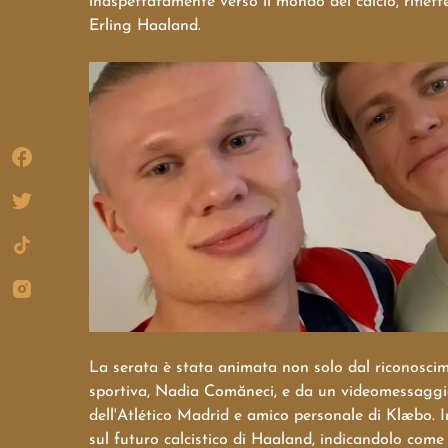
inaspettatamente verso il mondo del calcio, riflet
Erling Haaland.
La serata è stata animata non solo dal riconosci
sportiva, Nadia Comăneci, e da un videomessaggio
dell'Atlético Madrid e amico personale di Klæbo. I
sul futuro calcistico di Haaland, indicandolo com