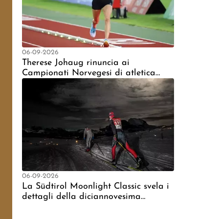
06-09-2026
Therese Johaug rinuncia ai
Campionati Norvegesi di atletica
leggera sui 10.000 metri a causa
delle scarpe chiodate
06-09-2026
La Südtirol Moonlight Classic svela i
dettagli della diciannovesima
edizione, fissata per il 2027