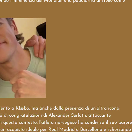
tendo l'imminenza dei Mondiali e la popolarità di stelle come
mento a Klæbo, ma anche dalla presenza di un'altra icona
 di congratulazioni di Alexander Sørloth, attaccante
n questo contesto, l'atleta norvegese ha condiviso il suo parere
e un acquisto ideale per Real Madrid o Barcellona e scherzando