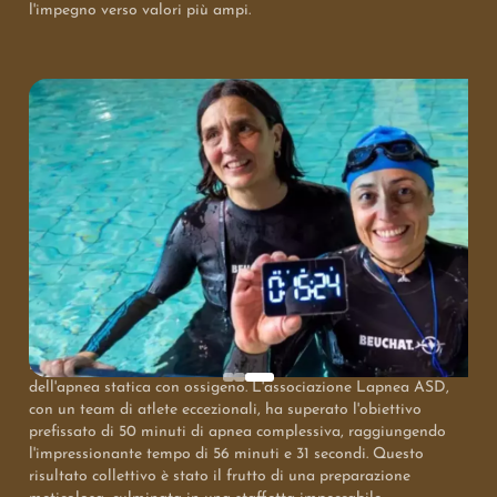
l'impegno verso valori più ampi.
La mattinata del 10 maggio 2026, in occasione della festa
della mamma, ha segnato un capitolo importante nello sport.
Il Quadri Sport Center di Leini, sotto la direzione di Marco
Fantini, ha ospitato un evento che ha riscritto le regole
dell'apnea statica con ossigeno. L'associazione Lapnea ASD,
con un team di atlete eccezionali, ha superato l'obiettivo
prefissato di 50 minuti di apnea complessiva, raggiungendo
l'impressionante tempo di 56 minuti e 31 secondi. Questo
risultato collettivo è stato il frutto di una preparazione