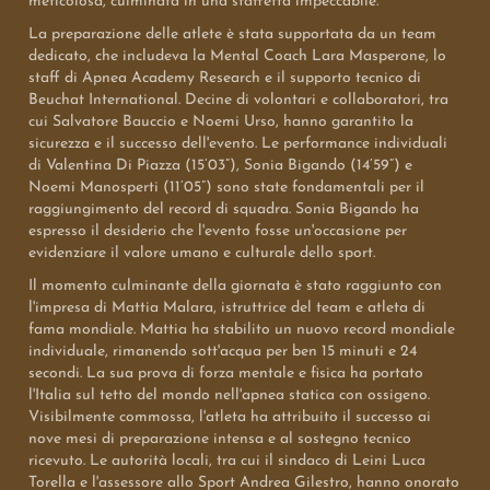
meticolosa, culminata in una staffetta impeccabile.
La preparazione delle atlete è stata supportata da un team
dedicato, che includeva la Mental Coach Lara Masperone, lo
staff di Apnea Academy Research e il supporto tecnico di
Beuchat International. Decine di volontari e collaboratori, tra
cui Salvatore Bauccio e Noemi Urso, hanno garantito la
sicurezza e il successo dell'evento. Le performance individuali
di Valentina Di Piazza (15’03”), Sonia Bigando (14’59”) e
Noemi Manosperti (11’05”) sono state fondamentali per il
raggiungimento del record di squadra. Sonia Bigando ha
espresso il desiderio che l'evento fosse un'occasione per
evidenziare il valore umano e culturale dello sport.
Il momento culminante della giornata è stato raggiunto con
l'impresa di Mattia Malara, istruttrice del team e atleta di
fama mondiale. Mattia ha stabilito un nuovo record mondiale
individuale, rimanendo sott'acqua per ben 15 minuti e 24
secondi. La sua prova di forza mentale e fisica ha portato
l'Italia sul tetto del mondo nell'apnea statica con ossigeno.
Visibilmente commossa, l'atleta ha attribuito il successo ai
nove mesi di preparazione intensa e al sostegno tecnico
ricevuto. Le autorità locali, tra cui il sindaco di Leini Luca
Torella e l'assessore allo Sport Andrea Gilestro, hanno onorato