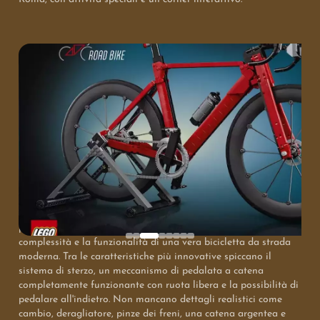
Il nuovo set, denominato LEGO Icons Bici da Corsa, è stato
presentato come un capolavoro di ingegneria in miniatura,
composto da ben 1.015 elementi. Gli sviluppatori hanno
profuso grande impegno per replicare fedelmente la
complessità e la funzionalità di una vera bicicletta da strada
moderna. Tra le caratteristiche più innovative spiccano il
sistema di sterzo, un meccanismo di pedalata a catena
completamente funzionante con ruota libera e la possibilità di
pedalare all'indietro. Non mancano dettagli realistici come
cambio, deragliatore, pinze dei freni, una catena argentea e