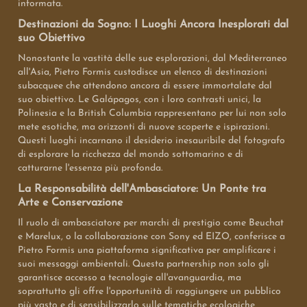
informata.
Destinazioni da Sogno: I Luoghi Ancora Inesplorati dal
suo Obiettivo
Nonostante la vastità delle sue esplorazioni, dal Mediterraneo
all'Asia, Pietro Formis custodisce un elenco di destinazioni
subacquee che attendono ancora di essere immortalate dal
suo obiettivo. Le Galápagos, con i loro contrasti unici, la
Polinesia e la British Columbia rappresentano per lui non solo
mete esotiche, ma orizzonti di nuove scoperte e ispirazioni.
Questi luoghi incarnano il desiderio inesauribile del fotografo
di esplorare la ricchezza del mondo sottomarino e di
catturarne l'essenza più profonda.
La Responsabilità dell'Ambasciatore: Un Ponte tra
Arte e Conservazione
Il ruolo di ambasciatore per marchi di prestigio come Beuchat
e Marelux, o la collaborazione con Sony ed EIZO, conferisce a
Pietro Formis una piattaforma significativa per amplificare i
suoi messaggi ambientali. Questa partnership non solo gli
garantisce accesso a tecnologie all'avanguardia, ma
soprattutto gli offre l'opportunità di raggiungere un pubblico
più vasto e di sensibilizzarlo sulle tematiche ecologiche