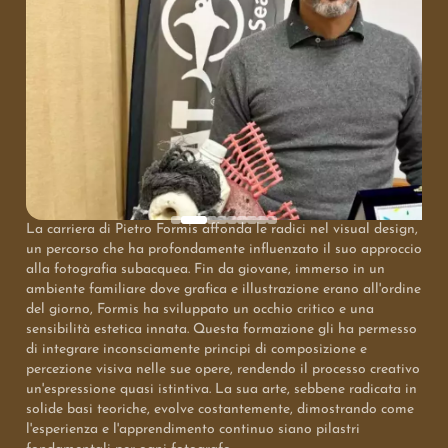
Immergiti nell'arte e nell'attivismo di Pietro Formis
L'Eredità del Visual Design nell'Arte Subacquea: Come
la Formazione Plasma l'Occhio del Fotografo
La carriera di Pietro Formis affonda le radici nel visual design,
un percorso che ha profondamente influenzato il suo approccio
alla fotografia subacquea. Fin da giovane, immerso in un
ambiente familiare dove grafica e illustrazione erano all'ordine
del giorno, Formis ha sviluppato un occhio critico e una
sensibilità estetica innata. Questa formazione gli ha permesso
di integrare inconsciamente principi di composizione e
percezione visiva nelle sue opere, rendendo il processo creativo
un'espressione quasi istintiva. La sua arte, sebbene radicata in
solide basi teoriche, evolve costantemente, dimostrando come
l'esperienza e l'apprendimento continuo siano pilastri