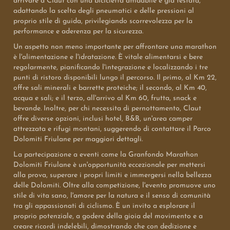
arrivare a Claut con una bicicletta affidabile e già testata,
adattando la scelta degli pneumatici e delle pressioni al
proprio stile di guida, privilegiando scorrevolezza per la
performance e aderenza per la sicurezza.
Un aspetto non meno importante per affrontare una marathon
è l'alimentazione e l'idratazione. È vitale alimentarsi e bere
regolarmente, pianificando l'integrazione e localizzando i tre
punti di ristoro disponibili lungo il percorso. Il primo, al Km 22,
offre sali minerali e barrette proteiche; il secondo, al Km 40,
acqua e sali; e il terzo, all'arrivo al Km 60, frutta, snack e
bevande. Inoltre, per chi necessita di pernottamento, Claut
offre diverse opzioni, inclusi hotel, B&B, un'area camper
attrezzata e rifugi montani, suggerendo di contattare il Parco
Dolomiti Friulane per maggiori dettagli.
La partecipazione a eventi come la Granfondo Marathon
Dolomiti Friulane è un'opportunità eccezionale per mettersi
alla prova, superare i propri limiti e immergersi nella bellezza
delle Dolomiti. Oltre alla competizione, l'evento promuove uno
stile di vita sano, l'amore per la natura e il senso di comunità
tra gli appassionati di ciclismo. È un invito a esplorare il
proprio potenziale, a godere della gioia del movimento e a
creare ricordi indelebili, dimostrando che con dedizione e