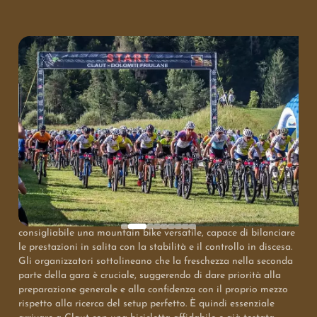
Il percorso della Granfondo, con i suoi 60 km e 2200 metri di
dislivello, presenta salite pedalabili su strade forestali e tratti
con pendenze impegnative, seguiti da discese veloci e single
track tecnici. Per affrontare al meglio queste sfide, è
consigliabile una mountain bike versatile, capace di bilanciare
le prestazioni in salita con la stabilità e il controllo in discesa.
Gli organizzatori sottolineano che la freschezza nella seconda
parte della gara è cruciale, suggerendo di dare priorità alla
preparazione generale e alla confidenza con il proprio mezzo
rispetto alla ricerca del setup perfetto. È quindi essenziale