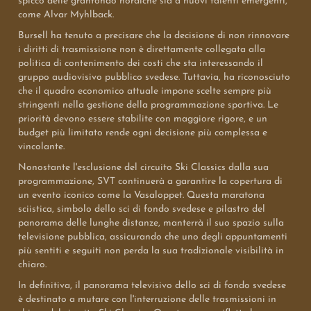
spicco delle granfondo nordiche sia a nuovi talenti emergenti,
come Alvar Myhlback.
Bursell ha tenuto a precisare che la decisione di non rinnovare
i diritti di trasmissione non è direttamente collegata alla
politica di contenimento dei costi che sta interessando il
gruppo audiovisivo pubblico svedese. Tuttavia, ha riconosciuto
che il quadro economico attuale impone scelte sempre più
stringenti nella gestione della programmazione sportiva. Le
priorità devono essere stabilite con maggiore rigore, e un
budget più limitato rende ogni decisione più complessa e
vincolante.
Nonostante l'esclusione del circuito Ski Classics dalla sua
programmazione, SVT continuerà a garantire la copertura di
un evento iconico come la Vasaloppet. Questa maratona
sciistica, simbolo dello sci di fondo svedese e pilastro del
panorama delle lunghe distanze, manterrà il suo spazio sulla
televisione pubblica, assicurando che uno degli appuntamenti
più sentiti e seguiti non perda la sua tradizionale visibilità in
chiaro.
In definitiva, il panorama televisivo dello sci di fondo svedese
è destinato a mutare con l'interruzione delle trasmissioni in