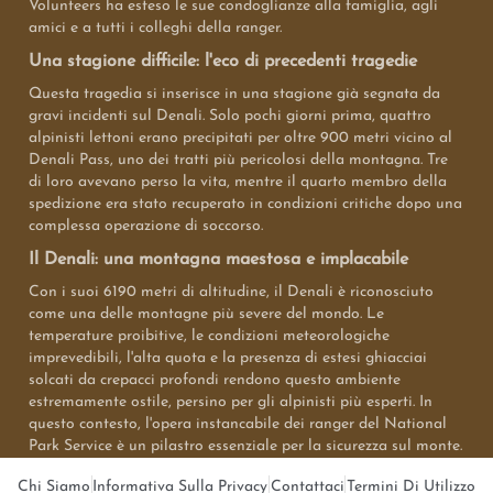
Volunteers ha esteso le sue condoglianze alla famiglia, agli
amici e a tutti i colleghi della ranger.
Una stagione difficile: l'eco di precedenti tragedie
Questa tragedia si inserisce in una stagione già segnata da
gravi incidenti sul Denali. Solo pochi giorni prima, quattro
alpinisti lettoni erano precipitati per oltre 900 metri vicino al
Denali Pass, uno dei tratti più pericolosi della montagna. Tre
di loro avevano perso la vita, mentre il quarto membro della
spedizione era stato recuperato in condizioni critiche dopo una
complessa operazione di soccorso.
Il Denali: una montagna maestosa e implacabile
Con i suoi 6190 metri di altitudine, il Denali è riconosciuto
come una delle montagne più severe del mondo. Le
temperature proibitive, le condizioni meteorologiche
imprevedibili, l'alta quota e la presenza di estesi ghiacciai
solcati da crepacci profondi rendono questo ambiente
estremamente ostile, persino per gli alpinisti più esperti. In
questo contesto, l'opera instancabile dei ranger del National
Park Service è un pilastro essenziale per la sicurezza sul monte.
Chi Siamo
Informativa Sulla Privacy
Contattaci
Termini Di Utilizzo