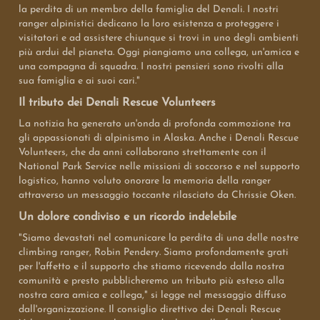
la perdita di un membro della famiglia del Denali. I nostri
ranger alpinistici dedicano la loro esistenza a proteggere i
visitatori e ad assistere chiunque si trovi in uno degli ambienti
più ardui del pianeta. Oggi piangiamo una collega, un'amica e
una compagna di squadra. I nostri pensieri sono rivolti alla
sua famiglia e ai suoi cari."
Il tributo dei Denali Rescue Volunteers
La notizia ha generato un'onda di profonda commozione tra
gli appassionati di alpinismo in Alaska. Anche i Denali Rescue
Volunteers, che da anni collaborano strettamente con il
National Park Service nelle missioni di soccorso e nel supporto
logistico, hanno voluto onorare la memoria della ranger
attraverso un messaggio toccante rilasciato da Chrissie Oken.
Un dolore condiviso e un ricordo indelebile
"Siamo devastati nel comunicare la perdita di una delle nostre
climbing ranger, Robin Pendery. Siamo profondamente grati
per l'affetto e il supporto che stiamo ricevendo dalla nostra
comunità e presto pubblicheremo un tributo più esteso alla
nostra cara amica e collega," si legge nel messaggio diffuso
dall'organizzazione. Il consiglio direttivo dei Denali Rescue