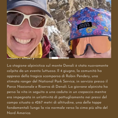
In ricordo di Robin Pendery: il sacrificio per la sicurezza
sul tetto del Nord America
Un nuovo lutto sul Denali: la scomparsa della ranger
Robin Pendery
La stagione alpinistica sul monte Denali è stata nuovamente
colpita da un evento luttuoso. Il 4 giugno, la comunità ha
appreso della tragica scomparsa di Robin Pendery, una
stimata ranger del National Park Service, in servizio presso il
Parco Nazionale e Riserva di Denali. La giovane alpinista ha
perso la vita in seguito a una caduta in un crepaccio mentre
era impegnata in un'attività di pattugliamento nei pressi del
campo situato a 4267 metri di altitudine, una delle tappe
fondamentali lungo la via normale verso la cima più alta del
Nord America.