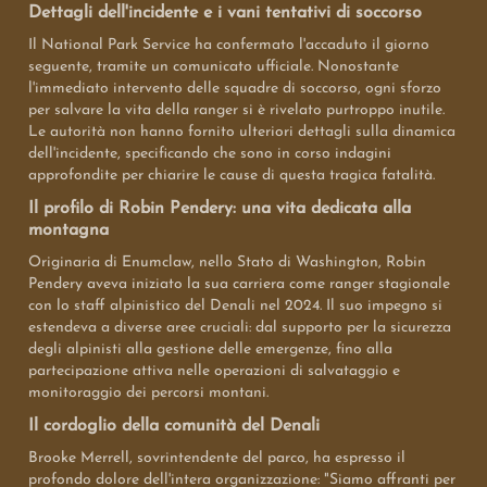
Dettagli dell'incidente e i vani tentativi di soccorso
Il National Park Service ha confermato l'accaduto il giorno
seguente, tramite un comunicato ufficiale. Nonostante
l'immediato intervento delle squadre di soccorso, ogni sforzo
per salvare la vita della ranger si è rivelato purtroppo inutile.
Le autorità non hanno fornito ulteriori dettagli sulla dinamica
dell'incidente, specificando che sono in corso indagini
approfondite per chiarire le cause di questa tragica fatalità.
Il profilo di Robin Pendery: una vita dedicata alla
montagna
Originaria di Enumclaw, nello Stato di Washington, Robin
Pendery aveva iniziato la sua carriera come ranger stagionale
con lo staff alpinistico del Denali nel 2024. Il suo impegno si
estendeva a diverse aree cruciali: dal supporto per la sicurezza
degli alpinisti alla gestione delle emergenze, fino alla
partecipazione attiva nelle operazioni di salvataggio e
monitoraggio dei percorsi montani.
Il cordoglio della comunità del Denali
Brooke Merrell, sovrintendente del parco, ha espresso il
profondo dolore dell'intera organizzazione: "Siamo affranti per